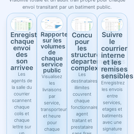
envoi transitant par un batiment public.
Suivre
Enregistrer
Rapporter
Concu
sur les
chaque
le
pour
volumes
envoi
courrier
les
de
des
structures
interne
chaque
son
departementales
et les
service
arrivee
complexes
remises
public
Les
Les
sensibles
Visualisez
agents de
destinataires
Enregistrez
les
la salle du
illimites
les envois
livraisons
courrier
couvrent
entre
par
scannent
chaque
services,
service,
chaque
fonctionnaire,
etages et
transporteur
colis et
agent
batiments
et heure
chaque
traitant et
avec une
pour
lettre sur
prestataire
signature
chaque
un
sans frais