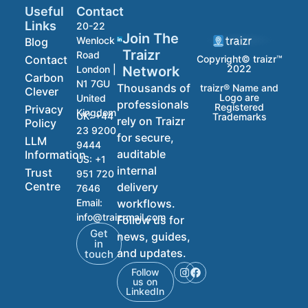
Useful
Contact
Links
20-22
Join The
Wenlock
Blog
Traizr
Road
Contact
Copyright© traizr™
2022
Network
London |
Carbon
N1 7GU
Thousands of
traizr® Name and
Clever
Logo are
United
professionals
Registered
Privacy
Kingdom
UK:
+44
Trademarks
rely on Traizr
Policy
23 9200
for secure,
LLM
9444
auditable
Information
US:
+1
internal
Trust
951 720
Centre
delivery
7646
workflows.
Email:
info@traizrmail.com
Follow us for
Get
news, guides,
in
and updates.
touch
Follow
us on
LinkedIn