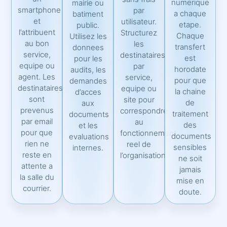
numerique
mairie ou
smartphone
par
a chaque
batiment
et
utilisateur.
etape.
public.
l’attribuent
Structurez
Chaque
Utilisez les
au bon
les
transfert
donnees
service,
destinataires
est
pour les
equipe ou
par
horodate
audits, les
agent. Les
service,
pour que
demandes
destinataires
equipe ou
la chaine
d’acces
sont
site pour
de
aux
prevenus
correspondre
traitement
documents
par email
au
des
et les
pour que
fonctionnement
documents
evaluations
rien ne
reel de
sensibles
internes.
reste en
l’organisation.
ne soit
attente a
jamais
la salle du
mise en
courrier.
doute.